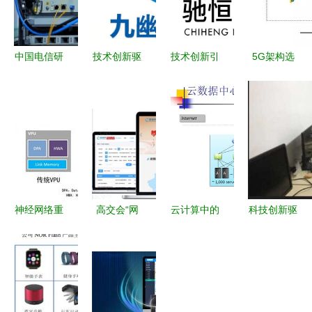
中国电信研
技术创新驱
技术创新引
5G架构选
究院完成行
动通信未来
领 义乌市
项3使用的
业首个50G
广州九幽雀
驰恒网络科
接入技术
PON工业应
网络科技的
技在通信设
5G网络到
用试点，创
技术开发实
备领域的突
底长什么
新数字工厂
践
破与实践
样？通信设
实践
备技术领域
一目了然
神经网络重
高交会“网
云计算中的
科技创新驱
塑电子产品
络技术”专
网络技术
动未来 上
世界的网络
场 政企融
（二） 虚
海翊赞网络
技术新生态
合新架构，
拟化网络的
科技在通信
政策提速产
核心剖析
设备技术领